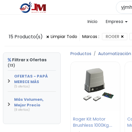
Inicio
Empresa
15
Producto(s)
Limpiar Todo
Marcas
:
ROGER
Productos
Automatización
Filtrar x Ofertas
(13)
OFERTAS - PAPÁ
MERECE MÁS
(5 ofertas)
Más Volumen,
Mejor Precio
(8 ofertas)
Roger Kit Motor
C
Brushless 1000Kg.
Mo
High Speed/ 115V/