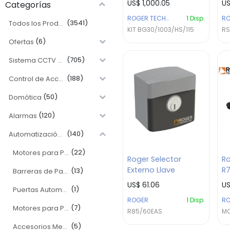
US$
1,000.05
U
Categorías
Uso Intensivo
ROGER TECHNOLOGY
1
Disp.
(3541)
Todos los Productos
KIT BG30/1003/HS/115
RS
(6)
Ofertas
(705)
Sistema CCTV y Videovigilancial
(188)
Control de Acceso y Asistencia
(50)
Domótica
(120)
Alarmas
(140)
Automatización Electromecánica
(22)
Motores para Portones Correderas
Roger Selector
Ro
Externo Llave
R
(13)
Barreras de Paso
US$
61.06
U
(1)
Puertas Automáticas
ROGER
1
Disp.
R
(7)
Motores para Portones Batientes
R85/60EAS
MC
(5)
Accesorios Mecanico