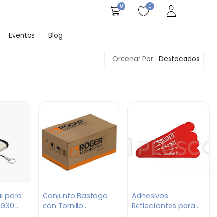
0
0
Eventos
Blog
Ordenar Por:
Destacados
al para
Conjunto Bastago
Adhesivos
 G30
con Tornillo
Reflectantes para
Laminado Serie
Mastil de Barreras