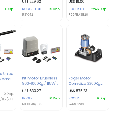
US$
229.60
US$
16.00
Monos4
1
Disp.
ROGER TECHNOLOGY
15
Disp.
ROGER TECHNOLOGY
2246
Disp.
RS1042
R99/BASB20
te Unico
Kit motor Brushless
Roger Motor
 para
800-1000Kg./ 115V/
Corredizo 2200Kg.
mt y
Uso Intensivo
230V/ Uso intensivo
US$
630.27
US$
875.23
0
Disp.
a 50%
ROGER
16
Disp.
ROGER
9
Disp.
15 (Kit 1
KIT BH30/870
G30/2204