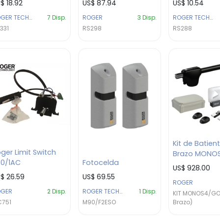
S$
18.92
US$
87.94
US$
10.54
ROGER TECHNOLOGY
7
Disp.
ROGER
3
Disp.
ROGER TECHNOLOGY
331
RS298
RS288
Kit de Batien
ger Limit Switch
Brazo MONOS
70/1AC
Fotocelda
Puertas de 4
US$
928.00
hasta 500Kg.
S$
26.59
US$
69.55
ROGER
OGER
2
Disp.
ROGER TECHNOLOGY
1
Disp.
KIT MONOS4/GO/1
751
M90/F2ESO
Brazo)