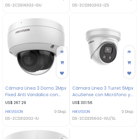
DS-2CD3143G2-ISU
DS-2CD3623G2-IZS
Cámara Linea 3 Domo 2Mpx
Cámara Linea 3 Turret 5Mpx
Fixed Anti Vandalica con
AcuSense con Micrófono y
Audio
Altavoz Integrados
US$
267.29
US$
301.56
HIKVISION
0
Disp.
HIKVISION
0
Disp.
DS-2CD3123G2-IU
DS-2CD3356G2-ISU/SL