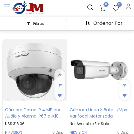
0
0
Ordenar Por:
Filtros
Cámara Domo IP 4 MP con
Cámara Linea 3 Bullet 2Mpx
Audio y Alarma IP67 e IK10
Varifocal Motorizada
US$
318.06
Not Available For Sale
HIKVISION
0
Disp.
HIKVISION
0
Disp.