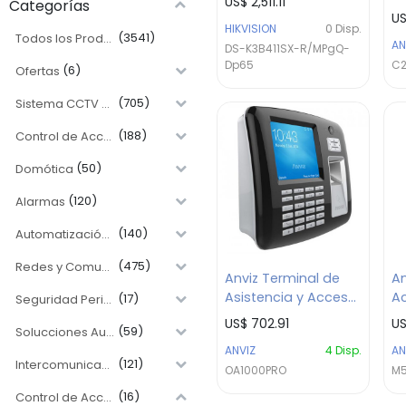
US$
2,511.11
Categorías
Se
EM,M1
U
HIKVISION
0
Disp.
da
(3541)
Todos los Productos
AN
co
DS-K3B411SX-R/MPgQ-
Dp65
C2
/ 
(6)
Ofertas
P
(705)
Sistema CCTV y Videovigilancial
(188)
Control de Acceso y Asistencia
(50)
Domótica
(120)
Alarmas
(140)
Automatización Electromecánica
(475)
Redes y Comunicación
Anviz Terminal de
An
Asistencia y Acceso
Ac
(17)
Seguridad Perimetral
de Alta Gama / Serie
Ta
US$
702.91
U
(59)
Solucciones Audiovisuales
OA1000 Pro /
M5
ANVIZ
4
Disp.
AN
Pantalla 3.5" y CPU
Me
(121)
Intercomunicacion
OA1000PRO
M
Dual Core / Huella
We
dactilar, Tarjeta,
Re
(16)
Control de Acceso y Asistencia