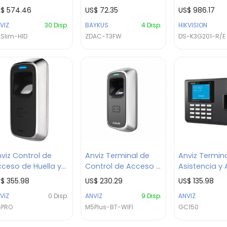
rie C2 / Huella
Teclado Táctil WiFi
Monocarril
S$
574.46
US$
72.35
US$
986.17
ctilar y RFID
IP68
VIZ
30
Disp.
BAYKUS
4
Disp.
HIKVISION
mpatible con HID
Slim-HID
ZDAC-T3FW
DS-K3G201-R/E
Protección IP65 y
oE
viz Control de
Anviz Terminal de
Anviz Termin
ceso de Huella y
Control de Acceso /
Asistencia y
rjeta IP65 / Serie
Serie M / Huella
de Huella / Se
S$
355.98
US$
230.29
US$
135.98
 Pro / Exterior
dactilar y RFID para
GC150 / Dise
VIZ
0
Disp.
ANVIZ
9
Disp.
ANVIZ
tálico / TCP/IP,
exterior / Protección
compacto / T
5PRO
M5Plus-BT-WIFI
GC150
bServer,
IP65, WiFi y Bluetooth
USB, WiFi, Rel
levador
integrados
Output