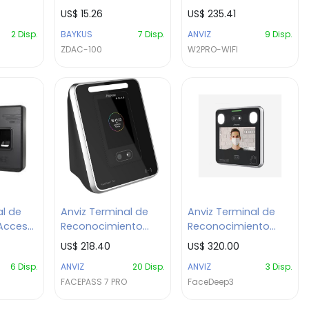
Independiente
Multimodal / Serie
US$
15.26
US$
235.41
Baykus
W2 Pro WiFi /
2
Disp.
BAYKUS
7
Disp.
ANVIZ
9
Disp.
Conectividad WiFi y
ZDAC-100
W2PRO-WIFI
Cloud / Huella,
Tarjeta RFID y PIN,
TCP/IP
al de
Anviz Terminal de
Anviz Terminal de
 Acceso
Reconocimiento
Reconocimiento
rie
Facial / Serie
Facial y Control de
US$
218.40
US$
320.00
ño
FacePass / Control
Acceso / Serie
6
Disp.
ANVIZ
20
Disp.
ANVIZ
3
Disp.
CP/IP,
de Acceso y
FaceDeep 3 / Doble
FACEPASS 7 PRO
FaceDeep3
ay
Asistencia /
cámara para
Detección de rostro
validación de vida /