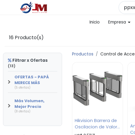
Inicio
Empresa
16
Producto(s)
Productos
Control de Acce
Filtrar x Ofertas
(13)
OFERTAS - PAPÁ
MERECE MÁS
(5 ofertas)
Más Volumen,
Mejor Precio
(8 ofertas)
Hikvision Barrera de
An
Oscilacion de Valor
Co
Derecha/ Tarjeta