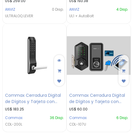
US$
259.00
US$
193.38
ANVIZ
0
Disp.
ANVIZ
4
Disp.
ULTRALOQ LEVER
UL1 + AutoBolt
Commax Cerradura Digital
Commax Cerradura Digital
de Dígitos y Tarjeta con
de Dígitos y Tarjeta con
Conexión Bluetooth
Conexión Bluetooth
US$
183.25
US$
60.00
Commax
36
Disp.
Commax
6
Disp.
CDL-200L
CDL-107U