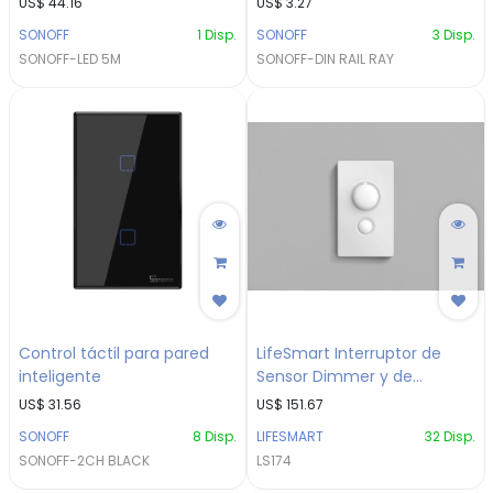
US$
44.16
US$
3.27
Segmentos. Decora tu
SONOFF
1
Disp.
SONOFF
3
Disp.
Hogar con Estilo
SONOFF-LED 5M
SONOFF-DIN RAIL RAY
Control táctil para pared
LifeSmart Interruptor de
inteligente
Sensor Dimmer y de
Movimiento Incorporado y
US$
31.56
US$
151.67
Sensor de Luz
SONOFF
8
Disp.
LIFESMART
32
Disp.
SONOFF-2CH BLACK
LS174