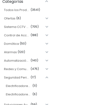
Categorías
(3541)
Todos los Productos
(6)
Ofertas
(705)
Sistema CCTV y Videovigilancial
(188)
Control de Acceso y Asistencia
(50)
Domótica
(120)
Alarmas
(140)
Automatización Electromecánica
(475)
Redes y Comunicación
(17)
Seguridad Perimetral
(11)
Electrificadores Eléctricos Residenciales
(6)
Electrificadores Eléctricos para Ganadería
(59)
Solucciones Audiovisuales