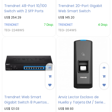
Trendnet 48-Port 10/100
Trendnet 20-Port Gigabit
Switch with 2 SFP Ports
Web Smart Switch
US$
254.29
US$
145.20
TRENDNET
7
Disp.
TRENDNET
4
Disp.
TEG-2248WS
TEG-204WS
Trendnet Web Smart
Anviz Lector Esclavo de
Gigabit Switch 8 Puertos
Huella y Tarjeta EM / Serie
Gigabit, 2 Ranuras SFP
T5S-EM / Frecuencia 125kHz
US$
121.03
US$
98.93