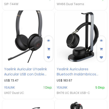
SIP-T44W
WH66 Dual Teams
Yaelink Auricular UYaelink
Yealink Auriculares
Auricular USB con Doble
Bluetooth Inalámbricos
Cancelación de Ruido/
USB-C/ tecnología Yealink
US$
73.47
US$
183.67
tecnología Yealink Acoustic
Acoustic Shield/
YEALINK
1
Disp.
YEALINK
5
Disp.
Shield/ Sonido Estéreo y
Cancelación de Ruido con
UH37 Dual UC
BH76 UC BLACK USB-C
Ecualizador DinámicoSB con
Formación de aces.
Doble Cancelación de Ruido