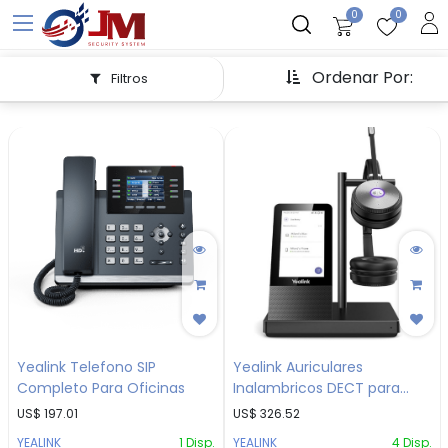
0
0
Ordenar Por:
Filtros
Yealink Telefono SIP
Yealink Auriculares
Completo Para Oficinas
Inalambricos DECT para
Oficina
US$
197.01
US$
326.52
YEALINK
1
Disp.
YEALINK
4
Disp.