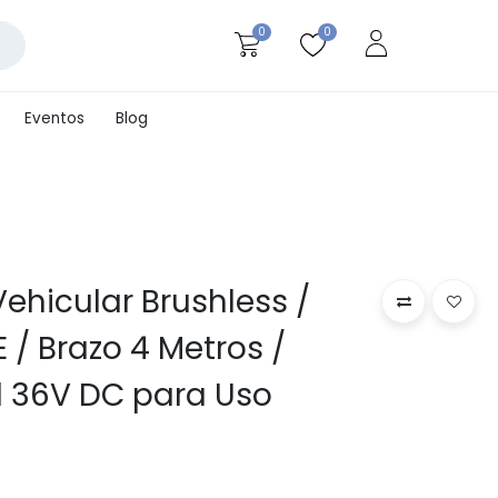
0
0
Eventos
Blog
Vehicular Brushless /
E / Brazo 4 Metros /
l 36V DC para Uso