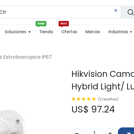
New
Hot
Soluciones
Tienda
Ofertas
Marcas
Industrias
uz Estroboscopica IP67
Hikvision Cama
Hybrid Light/ L
(2 reseñas)
US$
97.24