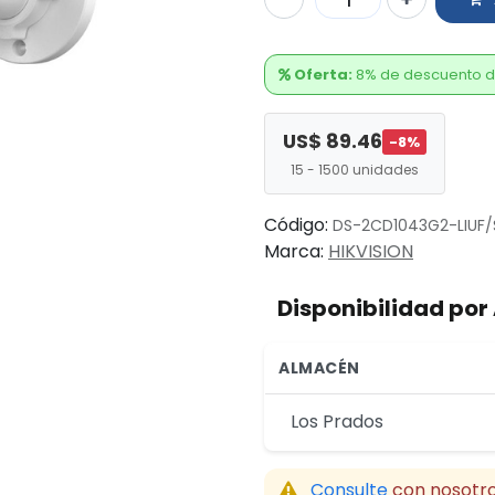
Oferta:
8% de descuento d
US$
89.46
-
8
%
15
-
1500
unidades
Código:
DS-2CD1043G2-LIUF/
Marca:
HIKVISION
Disponibilidad po
ALMACÉN
Los Prados
Consulte
con nosotro