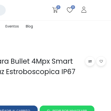
0
0
Eventos
Blog
ra Bullet 4Mpx Smart
uz Estroboscopica IP67
AÑADIR AL CARRITO
PEDIR POR WHATSAPP