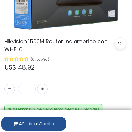
Hikvision 1500M Router Inalambrico con
Wi-Fi 6
(0 reseña)
US$
48.92
Oferta:
13% de descuento desde 8 unidades
Añadir al Carrito
US$
42.56
-
13
%