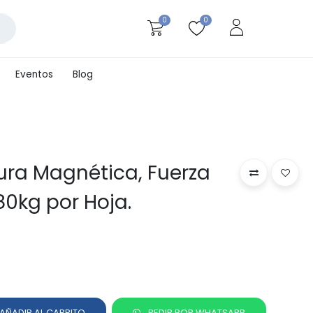
0
0
Eventos
Blog
ura Magnética, Fuerza
80kg por Hoja.
AÑADIR AL CARRITO
PEDIR POR WHATSAPP