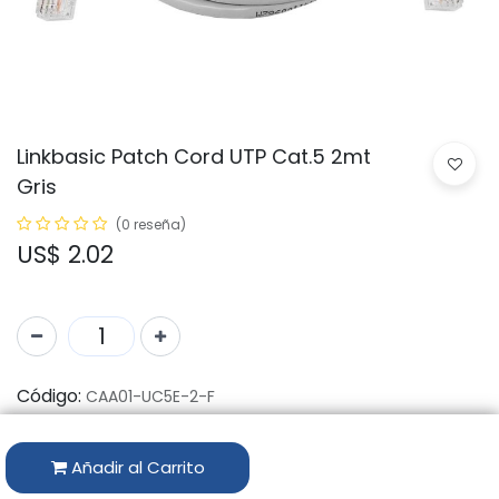
Linkbasic Patch Cord UTP Cat.5 2mt
Gris
(0 reseña)
US$
2.02
Código:
CAA01-UC5E-2-F
Marca:
LINKBASIC
Añadir al Carrito
Disponibilidad por Almacén