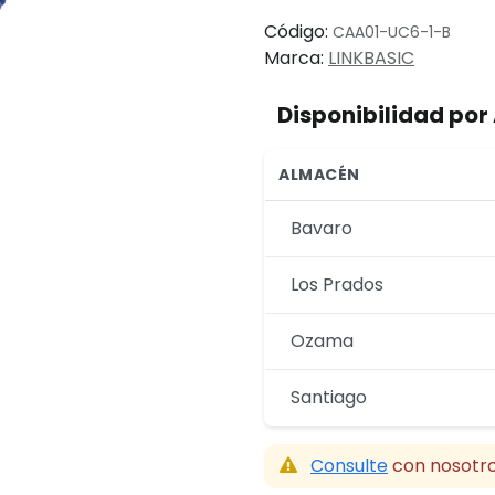
Código:
CAA01-UC6-1-B
Marca:
LINKBASIC
Disponibilidad po
ALMACÉN
Bavaro
Los Prados
Ozama
Santiago
Consulte
con nosotro