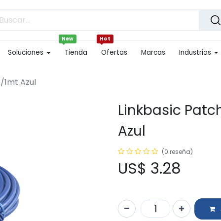
New
Hot
Soluciones
Tienda
Ofertas
Marcas
Industrias
 /1mt Azul
Linkbasic Patc
Azul
(0 reseña)
US$
3.28