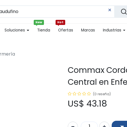
New
Hot
Soluciones
Tienda
Ofertas
Marcas
Industrias
rmería
Commax Cordó
Central en Enf
(0 reseña)
US$
43.18