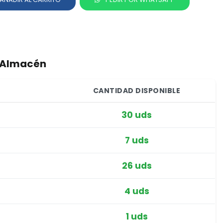
r Almacén
CANTIDAD DISPONIBLE
30 uds
7 uds
26 uds
4 uds
1 uds