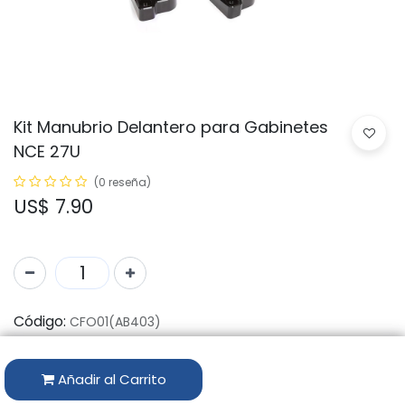
Kit Manubrio Delantero para Gabinetes
NCE 27U
(0 reseña)
US$
7.90
Código:
CFO01(AB403)
Marca:
LINKBASIC
Añadir al Carrito
Disponibilidad por Almacén