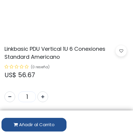
Linkbasic PDU Vertical 1U 6 Conexiones
Standard Americano
(0 reseña)
US$
56.67
Código:
CFU06-B-V1.5U-B-3.0-15A
Marca:
LINKBASIC
Añadir al Carrito