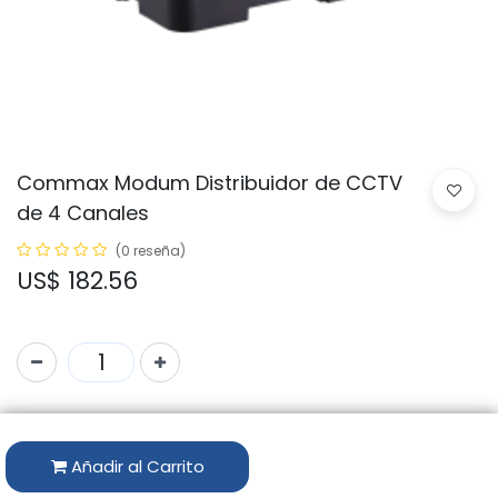
Commax Modum Distribuidor de CCTV
de 4 Canales
(0 reseña)
US$
182.56
Código:
CMD-104VU
Marca:
Commax
Añadir al Carrito