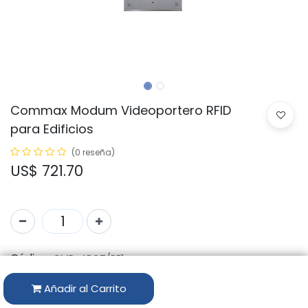
Commax Modum Videoportero RFID
para Edificios
(0 reseña)
US$
721.70
Código:
CMP-4BCT/RF1
Marca:
Commax
Añadir al Carrito
Disponibilidad por Almacén