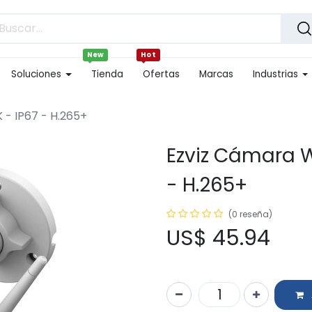
New
Hot
Soluciones
Tienda
Ofertas
Marcas
Industrias
K - IP67 - H.265+
Ezviz Cámara Wi
- H.265+
(0 reseña)
US$
45.94