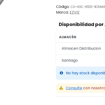
Código:
CS-H3C-R100-1K3WK
Marca:
EZVIZ
Disponibilidad po
ALMACÉN
Almacen Distribucion
Santiago
No hay stock disponi
Consulte
con nosotro