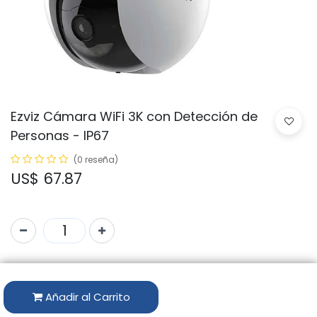
Ezviz Cámara WiFi 3K con Detección de
Personas - IP67
(0 reseña)
US$
67.87
Código:
CS-H8-R100-1J5WKFL
Marca:
EZVIZ
Añadir al Carrito