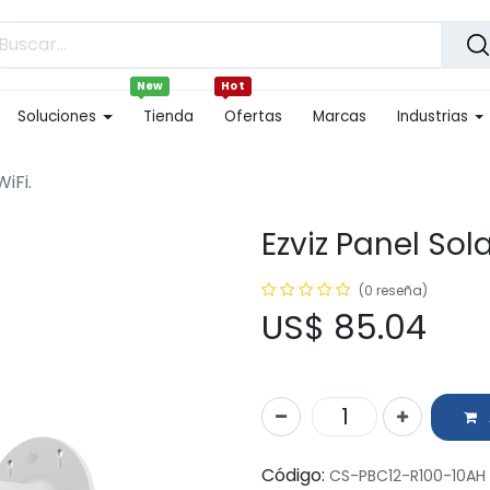
New
Hot
Soluciones
Tienda
Ofertas
Marcas
Industrias
iFi.
Ezviz Panel So
(0 reseña)
US$
85.04
Código:
CS-PBC12-R100-10AH