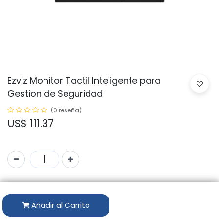
Ezviz Monitor Tactil Inteligente para
Gestion de Seguridad
(0 reseña)
US$
111.37
Código:
CS-SD7-R100-1WTC
Añadir al Carrito
Disponibilidad por Almacén