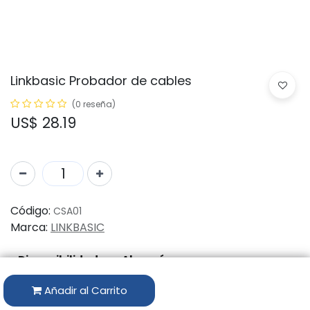
Linkbasic Probador de cables
(0 reseña)
US$
28.19
Código:
CSA01
Marca:
LINKBASIC
Disponibilidad por Almacén
Añadir al Carrito
ALMACÉN
CANTIDAD DISPONIBLE