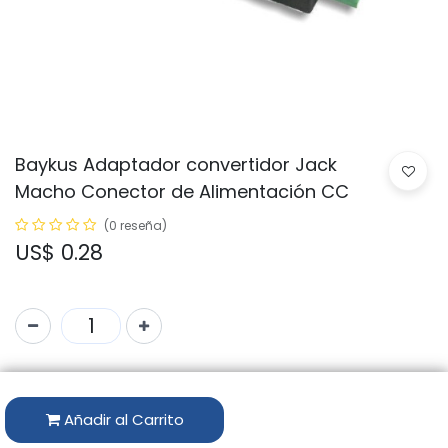
Baykus Adaptador convertidor Jack
Macho Conector de Alimentación CC
(0 reseña)
US$
0.28
Código:
DCMC
Marca:
BAYKUS
Añadir al Carrito