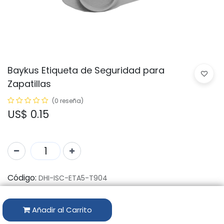
Baykus Etiqueta de Seguridad para
Zapatillas
(0 reseña)
US$
0.15
Código:
DHI-ISC-ETA5-T904
Marca:
BAYKUS
Añadir al Carrito
Disponibilidad por Almacén