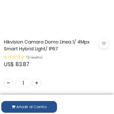
Hikvision Camara Domo Linea 1/ 4Mpx
Smart Hybrid Light/ IP67
(0 reseña)
US$
83.87
Código:
DS-2CD1143G2-LIU
Añadir al Carrito
Disponibilidad por Almacén