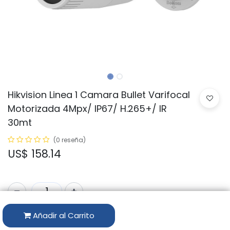
Hikvision Linea 1 Camara Bullet Varifocal
Motorizada 4Mpx/ IP67/ H.265+/ IR
30mt
(0 reseña)
US$
158.14
Añadir al Carrito
Código:
DS-2CD1643G0-IZ