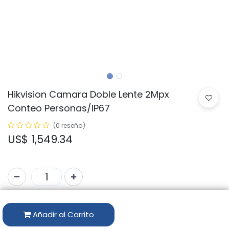
Hikvision Camara Doble Lente 2Mpx
Conteo Personas/IP67
(0 reseña)
US$
1,549.34
Código:
DS-2CD6825G0/C-IS
Añadir al Carrito
Marca:
HIKVISION