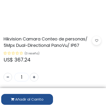
Hikvision Camara Conteo de personas/
5Mpx Dual-Directional PanoVu/ IP67
(0 reseña)
US$
367.24
Código:
DS-2CD6D52G0-IHS
Marca:
HIKVISION
Añadir al Carrito