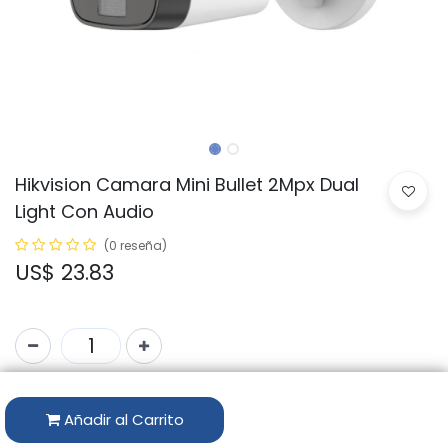
Hikvision Camara Mini Bullet 2Mpx Dual
Light Con Audio
(0 reseña)
US$
23.83
Código:
DS-2CE16D0T-LFS
Añadir al Carrito
Marca:
HIKVISION