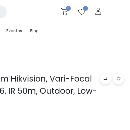
0
0
Eventos
Blog
m Hikvision, Vari-Focal
66, IR 50m, Outdoor, Low-