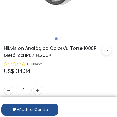
Hikvision Analógica ColorVu Torre 1080P
Metálica IP67 H.265+
(0 reseña)
US$
34.34
Código:
DS-2CE70DF0T-MF
Añadir al Carrito
Marca:
HIKVISION