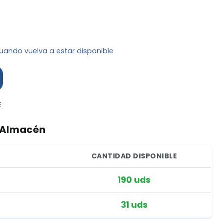
uando vuelva a estar disponible
E
r Almacén
CANTIDAD DISPONIBLE
190 uds
31 uds