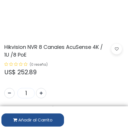
Hikvision NVR 8 Canales AcuSense 4K /
1U /8 PoE
(0 reseña)
US$
252.89
Código:
DS-7608NXI-K1/8P
Marca:
HIKVISION
Añadir al Carrito