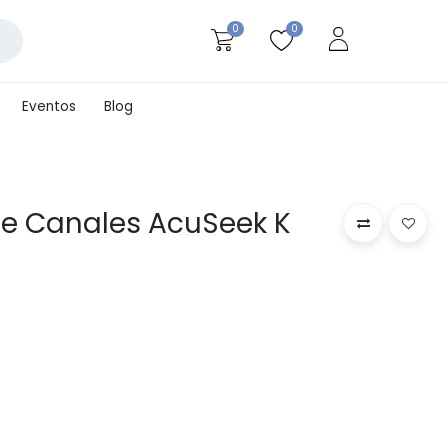
0
0
Eventos
Blog
de Canales AcuSeek K