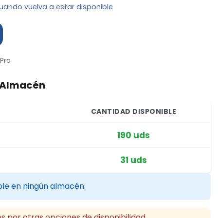
uando vuelva a estar disponible
Pro
r Almacén
CANTIDAD DISPONIBLE
190 uds
31 uds
ble en ningún almacén.
s por otras opciones de disponibilidad.