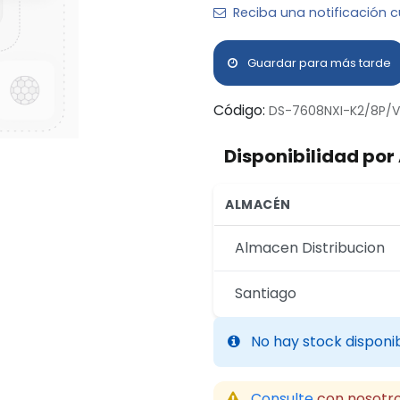
Reciba una notificación c
Guardar para más tarde
Código:
DS-7608NXI-K2/8P/V
Disponibilidad po
ALMACÉN
Almacen Distribucion
Santiago
No hay stock disponi
Consulte
con nosotro