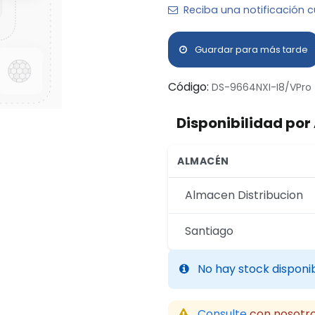
Reciba una notificación c
Guardar para más tarde
Código:
DS-9664NXI-I8/VPro
Disponibilidad po
ALMACÉN
Almacen Distribucion
Santiago
No hay stock disponi
Consulte
con nosotro