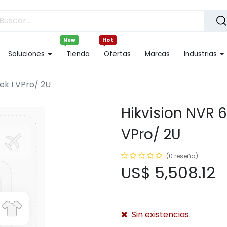
New
Hot
Soluciones
Tienda
Ofertas
Marcas
Industrias
ek I VPro/ 2U
Hikvision NVR 
VPro/ 2U
(0 reseña)
US$
5,508.12
Sin existencias.