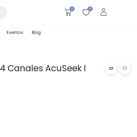
0
0
Eventos
Blog
64 Canales AcuSeek I