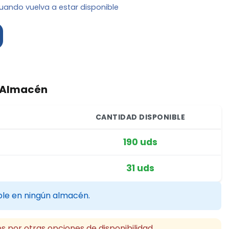
uando vuelva a estar disponible
r Almacén
CANTIDAD DISPONIBLE
190 uds
31 uds
ble en ningún almacén.
s por otras opciones de disponibilidad.