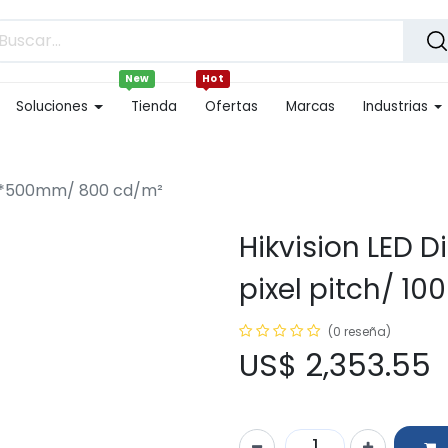
New
Hot
Soluciones
Tienda
Ofertas
Marcas
Industrias
1000*500mm/ 800 cd/m²
Hikvision LED Di
pixel pitch/ 
(0 reseña)
US$
2,353.55