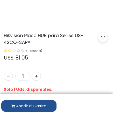
Hikvision Placa HUB para Series DS-
42CO-2APA
(0 reseña)
US$
81.05
Solo 1 Uds. disponibles.
Código:
DS-D42CO-1APA/H
Añadir al Carrito
Disponibilidad por Almacén