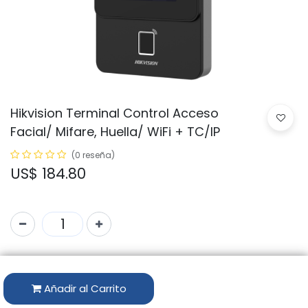
Hikvision Terminal Control Acceso
Facial/ Mifare, Huella/ WiFi + TC/IP
(0 reseña)
US$
184.80
Código:
DS-K1T342EFWX
Marca:
HIKVISION
Añadir al Carrito