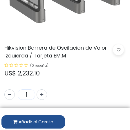
Hikvision Barrera de Oscilacion de Valor
Izquierda / Tarjeta EM,M1
(0 reseña)
US$
2,232.10
Código:
DS-K3B411SX-L/MPg-Dp65
Marca:
HIKVISION
Añadir al Carrito