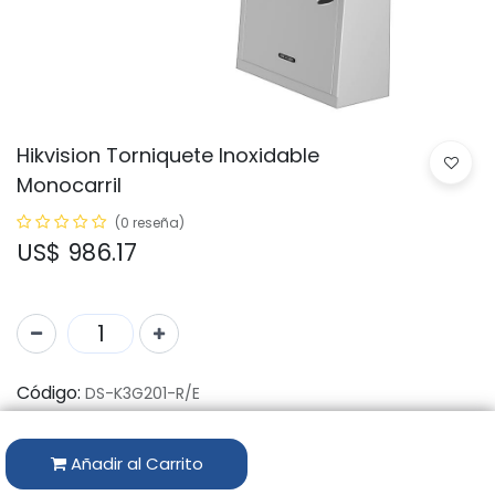
Hikvision Torniquete Inoxidable
Monocarril
(0 reseña)
US$
986.17
Código:
DS-K3G201-R/E
Marca:
HIKVISION
Añadir al Carrito
Disponibilidad por Almacén