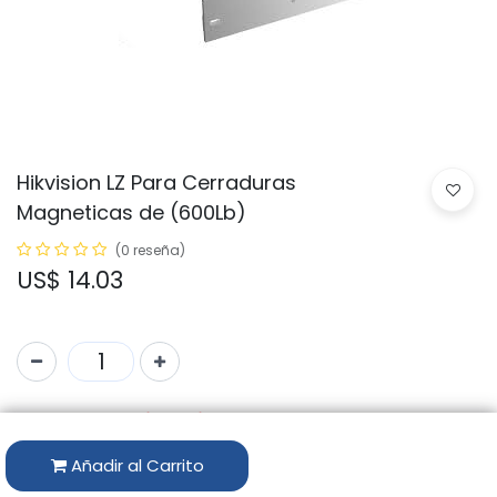
Hikvision LZ Para Cerraduras
Magneticas de (600Lb)
(0 reseña)
US$
14.03
Solo 74 Uds. disponibles.
Código:
Añadir al Carrito
DS-K4H255-LZ