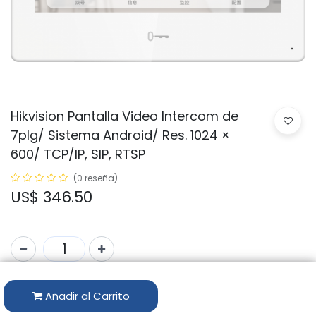
Hikvision Pantalla Video Intercom de
7plg/ Sistema Android/ Res. 1024 ×
600/ TCP/IP, SIP, RTSP
(0 reseña)
US$
346.50
Código:
DS-KH9310-WTE1
Añadir al Carrito
Marca:
HIKVISION