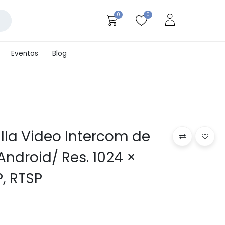
0
0
Eventos
Blog
alla Video Intercom de
Android/ Res. 1024 ×
P, RTSP