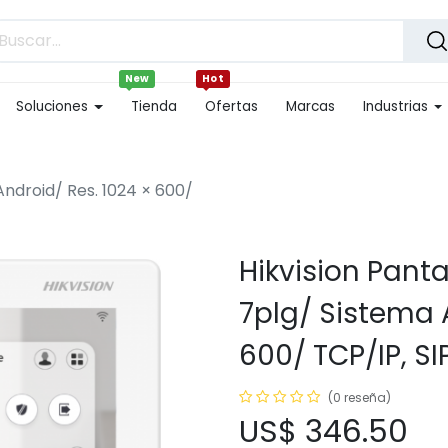
New
Hot
Soluciones
Tienda
Ofertas
Marcas
Industrias
Android/ Res. 1024 × 600/
Hikvision Pant
7plg/ Sistema 
600/ TCP/IP, SI
(0 reseña)
US$
346.50