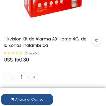
Hikvision Kit de Alarma AX Home 4G, de
16 Zonas Inalambrica
(0 reseña)
US$
150.30
Código:
DS-PA201PS-KIT-16WB
Marca:
HIKVISION
Añadir al Carrito