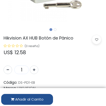
Hikvision AX HUB Botón de Pánico
(0 reseña)
US$
12.58
Código:
DS-PD1-EB
Marca:
HIKVISION
Disponibilidad por Almacén
Añadir al Carrito