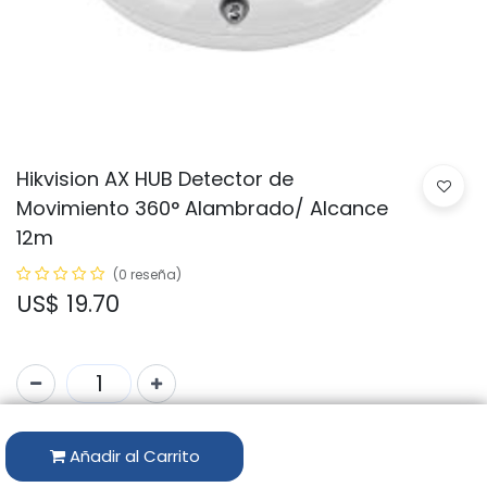
Hikvision AX HUB Detector de
Movimiento 360° Alambrado/ Alcance
12m
(0 reseña)
US$
19.70
Código:
DS-PD2-P12QE-C
Añadir al Carrito
Marca:
HIKVISION