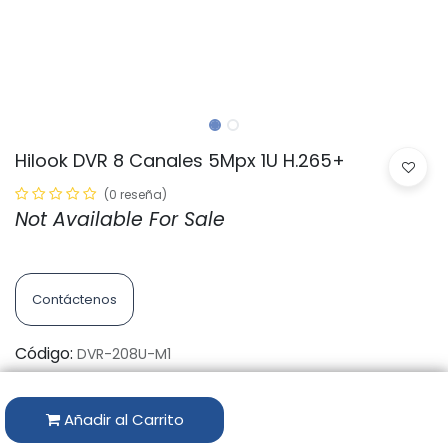
Hilook DVR 8 Canales 5Mpx 1U H.265+
(0 reseña)
Not Available For Sale
Contáctenos
Código:
DVR-208U-M1
Marca:
HILOOK
Añadir al Carrito
Disponibilidad por Almacén